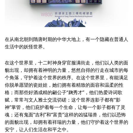
Other
News
About
Service
Language
在从南北朝到隋唐时期的中华大地上，有一个隐藏在普通人
简体中文
生活中的妖怪世界。
在这个世界里，十二时神身穿官服满街走，他们以人类的面
貌出现，却拥有着神明的力量，悠然自得的行走在城市的每
个角落，守护着这个世界的秩序。在这个世界里，有能满足
你脱单愿望的瓷娃娃，她们拥有着精致的面容和温柔的性
格；而那些好酒成精的翩公子“麹秀才”，他们热爱诗词歌
赋，常常与文人雅士交流切磋；这个世界连影子都有“影
神”掌管，他们庇护着每一个生命，让每一个影子都有了灵
魂；还有鬼面“吉利”和“富贵”这样的凶猛瑞兽，他们以恐怖
的面貌出现，却拥有着祥瑞的力量，他们守护着这个世界的
安宁，让人们生活在和平之中。