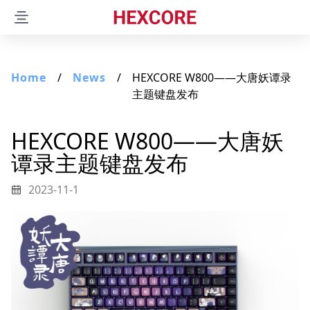
Product
Home
/
News
/
HEXCORE W800——大唐妖谭录
Latest release
主题键盘发布
W800
HEXCORE W800——大唐妖
ANNE PRO
谭录主题键盘发布
ANNE RPO 2D
ANNE RPO 2
ANNE RPO
2023-11-1
ANNE CLASSIC
ANNE CLASSIC D87 RGB
Tools
Hexcore Link
ObinsKit